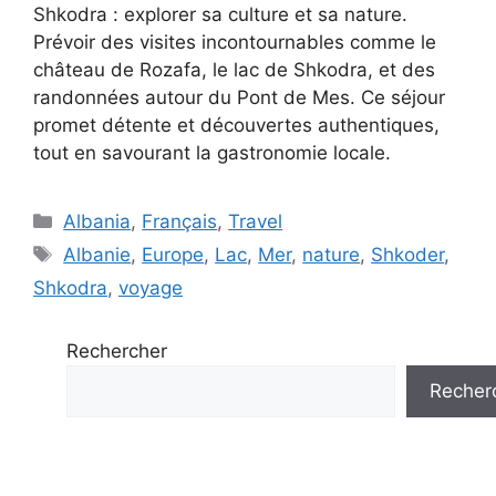
Shkodra : explorer sa culture et sa nature.
Prévoir des visites incontournables comme le
château de Rozafa, le lac de Shkodra, et des
randonnées autour du Pont de Mes. Ce séjour
promet détente et découvertes authentiques,
tout en savourant la gastronomie locale.
Catégories
Albania
,
Français
,
Travel
Étiquettes
Albanie
,
Europe
,
Lac
,
Mer
,
nature
,
Shkoder
,
Shkodra
,
voyage
Rechercher
Recher