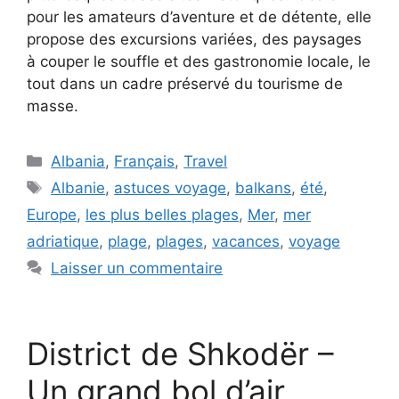
pour les amateurs d’aventure et de détente, elle
propose des excursions variées, des paysages
à couper le souffle et des gastronomie locale, le
tout dans un cadre préservé du tourisme de
masse.
Catégories
Albania
,
Français
,
Travel
Étiquettes
Albanie
,
astuces voyage
,
balkans
,
été
,
Europe
,
les plus belles plages
,
Mer
,
mer
adriatique
,
plage
,
plages
,
vacances
,
voyage
Laisser un commentaire
District de Shkodër –
Un grand bol d’air